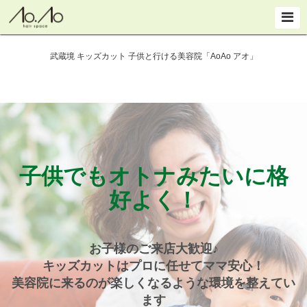
武蔵境 キッズカット 子供と行ける美容院「AoAo アオ」
子供でもオトナみたいに格
好よく！
お子様のご来店大歓迎♪
キッズカットはプロに任せてママ安心！
美容院に来るのが楽しくなるような環境を整えてい
ます