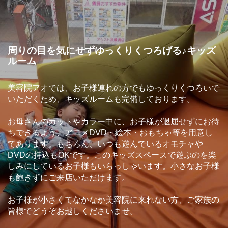
周りの目を気にせずゆっくりくつろげる♪キッズ
ルーム
美容院アオでは、お子様連れの方でもゆっくりくつろいで
いただくため、キッズルームも完備しております。
お母さんのカットやカラー中に、お子様が退屈せずにお待
ちできるよう、アニメDVD・絵本・おもちゃ等を用意し
てあります。もちろん、いつも遊んでいるオモチャや
DVDの持込もOKです。このキッズスペースで遊ぶのを楽
しみにしているお子様もいらっしゃいます。小さなお子様
も飽きずにご来店いただけます。
お子様が小さくてなかなか美容院に来れない方、ご家族の
皆様でどうぞお越しくださいませ。